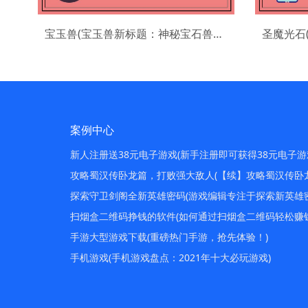
宝玉兽(宝玉兽新标题：神秘宝石兽培育手记)
圣魔光石
案例中心
新人注册送38元电子游戏(新手注册即可获得38元电子游
攻略蜀汉传卧龙篇，打败强大敌人(【续】攻略蜀汉传卧
探索守卫剑阁全新英雄密码(游戏编辑专注于探索新英雄密
扫烟盒二维码挣钱的软件(如何通过扫烟盒二维码轻松赚钱
手游大型游戏下载(重磅热门手游，抢先体验！)
手机游戏(手机游戏盘点：2021年十大必玩游戏)