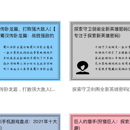
攻略蜀汉传卧龙篇，打败强大敌人(【续】攻略蜀汉传卧龙篇：战胜强敌的方法)