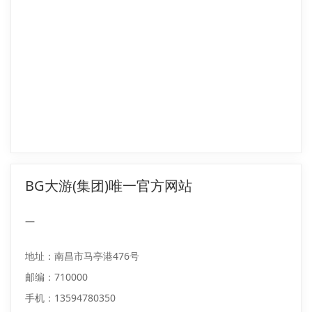
BG大游(集团)唯一官方网站
—
地址：南昌市马亭港476号
邮编：710000
手机：13594780350