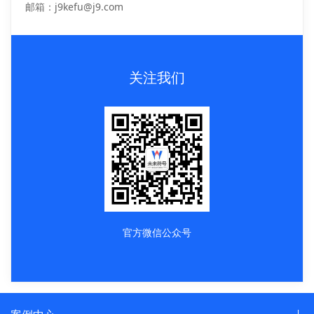
邮箱：j9kefu@j9.com
关注我们
官方微信公众号